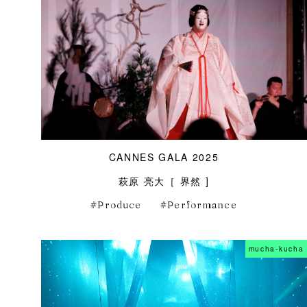
CANNES GALA 2025
萩原 亮大［ 界然 ]
Produce
Performance
mucha-kucha