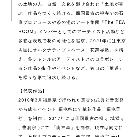
の土地の人・自然・文化を混ぜ合わせ「土地が喜
ぶ」作品をつくり続ける。四国最古の禅寺での石
庭プロデュースや茶の湯のアート集団「The TEA-
ROOM」メンバーとしてのアーティスト活動など
多彩な表現で花の可能性を追求。2021年には東京
両国にオルタナティブスペース「花萬界然」を構
え、多ジャンルのアーティストとのコラボレーシ
ョン作品の制作やイベントなど、独自の「華道」
を様々な形で追求し続ける。
【代表作品】
2016年3月福島県で行われた震災の式典と音楽祭
から成るイベント 福魂祭にて献花作品「福魂天
翔」を制作 。2017年には四国最古の禅寺 城満寺
( 曹洞宗 )にて 「龍神轟」を制作。現在は同寺に
て、石庭をプロデュース、他京都、臨済宗 一休