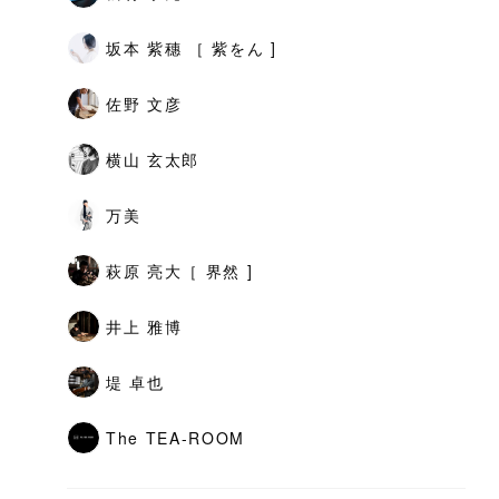
坂本 紫穗 ［ 紫をん ]
佐野 文彦
横山 玄太郎
万美
萩原 亮大［ 界然 ]
井上 雅博
堤 卓也
The TEA-ROOM