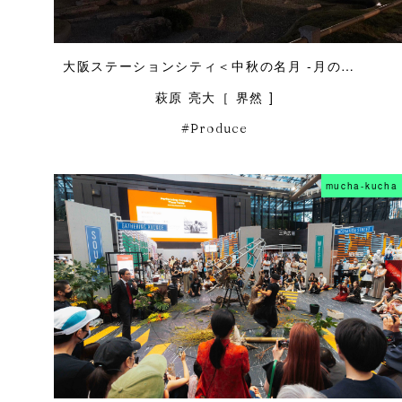
大阪ステーションシティ＜中秋の名月 -月の見立て-＞
萩原 亮大［ 界然 ]
Produce
mucha-kucha