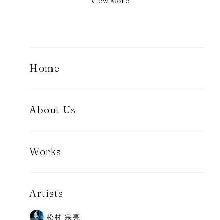
View More
Home
About Us
Works
Artists
松村 宗亮