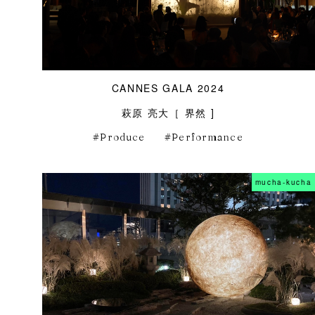
CANNES GALA 2024
萩原 亮大［ 界然 ]
Produce
Performance
mucha-kucha