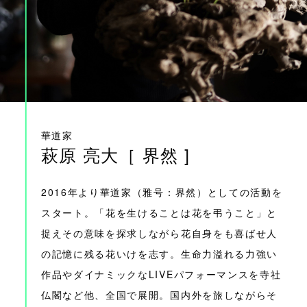
華道家
萩原 亮大［ 界然 ]
2016年より華道家（雅号：界然）としての活動を
スタート。「花を生けることは花を弔うこと」と
捉えその意味を探求しながら花自身をも喜ばせ人
の記憶に残る花いけを志す。生命力溢れる力強い
作品やダイナミックなLIVEパフォーマンスを寺社
仏閣など他、全国で展開。国内外を旅しながらそ