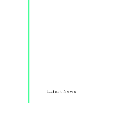
Latest News
About Us
Works
Artists