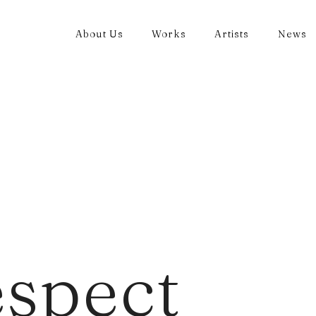
About Us
Works
Artists
News
spect