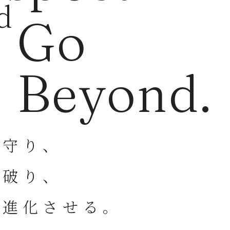
d
Go
Beyond.
を守り、
を破り、
を進化させる。