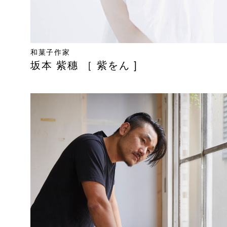
和菓子作家
坂本 紫穗 ［ 紫をん ]