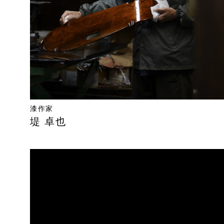
漆作家
堤 卓也