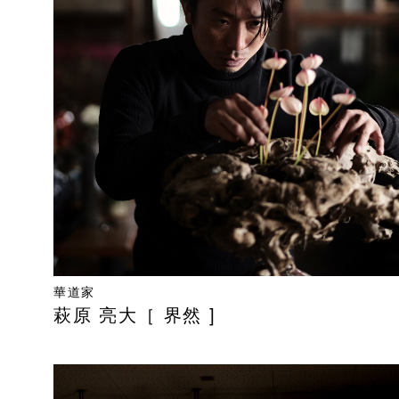
華道家
萩原 亮大［ 界然 ]