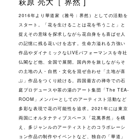
萩原 亮大［ 界然 ]
2016年より華道家（雅号：界然）としての活動を
スタート。「花を生けることは花を弔うこと」と
捉えその意味を探求しながら花自身をも喜ばせ人
の記憶に残る花いけを志す。生命力溢れる力強い
作品やダイナミックなLIVEパフォーマンスを寺社
仏閣など他、全国で展開。国内外を旅しながらそ
の土地の人・自然・文化を混ぜ合わせ「土地が喜
ぶ」作品をつくり続ける。四国最古の禅寺での石
庭プロデュースや茶の湯のアート集団「The TEA-
ROOM」メンバーとしてのアーティスト活動など
多彩な表現で花の可能性を追求。2021年には東京
両国にオルタナティブスペース「花萬界然」を構
え、多ジャンルのアーティストとのコラボレーシ
ョン作品の制作やイベントなど、独自の「華道」