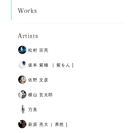
Works
Artists
松村 宗亮
坂本 紫穗 ［ 紫をん ]
佐野 文彦
横山 玄太郎
万美
萩原 亮大［ 界然 ]