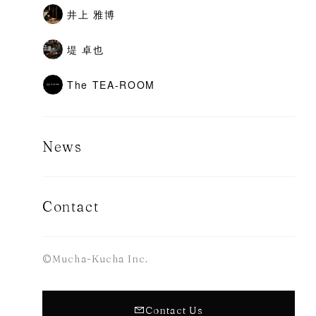
井上 雅博
堤 卓也
The TEA-ROOM
News
Contact
©Mucha-Kucha Inc.
Contact Us