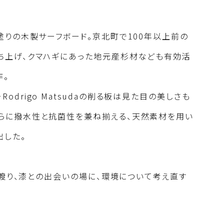
塗りの木製サーフボード。京北町で100年以上前の
ち上げ、クマハギにあった地元産杉材なども有効活
作。
drigo Matsudaの削る板は見た目の美しさも
さらに撥水性と抗菌性を兼ね揃える、天然素材を用い
出した。
海を渡り、漆との出会いの場に、環境について考え直す