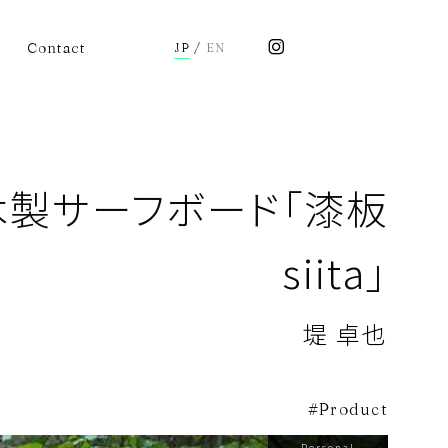
Contact
JP
/
EN
木製サーフボード「漆板
siita」
堤 卓也
Product
Personal