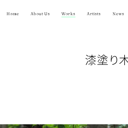
Home
About Us
Works
Artists
News
漆塗り