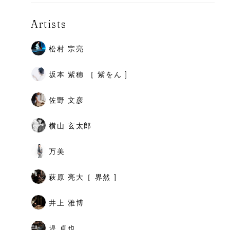
Artists
松村 宗亮
坂本 紫穗 ［ 紫をん ]
佐野 文彦
横山 玄太郎
万美
萩原 亮大［ 界然 ]
井上 雅博
堤 卓也