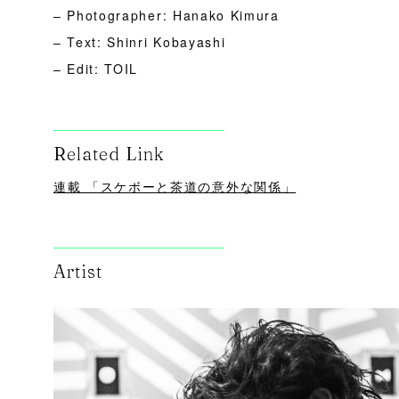
– Photographer: Hanako Kimura
– Text: Shinri Kobayashi
– Edit: TOIL
Related Link
連載 「スケボーと茶道の意外な関係」
Artist