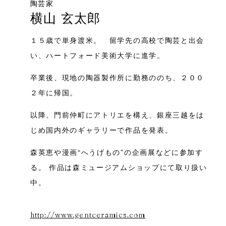
陶芸家
横山 玄太郎
１５歳で単身渡米。 留学先の高校で陶芸と出会
い、ハートフォード美術大学に進学。
卒業後、現地の陶器製作所に勤務ののち、２００
２年に帰国。
以降、門前仲町にアトリエを構え、銀座三越をは
じめ国内外のギャラリーで作品を発表。
森英恵や漫画“へうげもの”の企画展などに参加す
る。 作品は森ミュージアムショップにて取り扱い
中。​
http://www.gentceramics.com