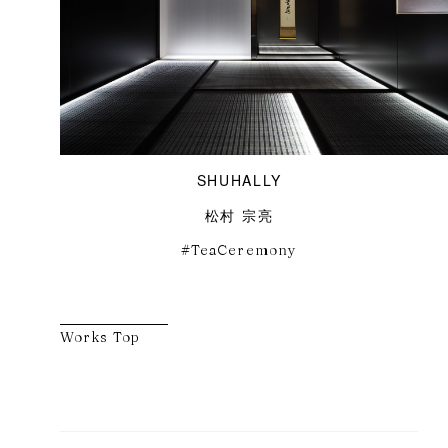
SHUHALLY
松村 宗亮
TeaCeremony
Works Top