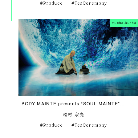
Produce
TeaCeremony
mucha-kucha
BODY MAINTE presents “SOUL MAINTE” Vol.01：IPPUKU MAINTE
松村 宗亮
Produce
TeaCeremony