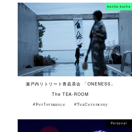
mucha-kucha
瀬戸内リトリート青凪茶会 「ONENESS」
The TEA-ROOM
Performance
TeaCeremony
Personal