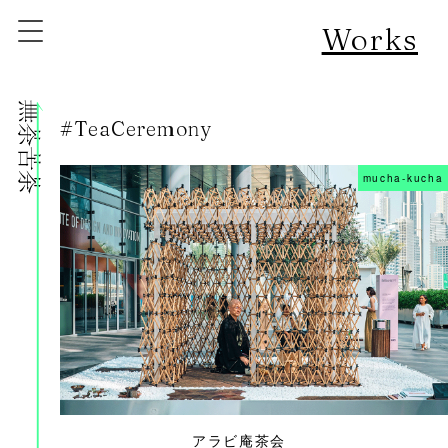
Works
株式会社無茶苦茶
#TeaCeremony
mucha-kucha
アラビ庵茶会