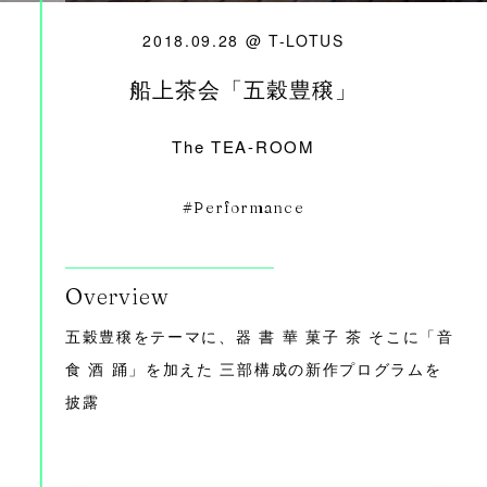
2018.09.28 @ T-LOTUS
船上茶会「五穀豊穣」
The TEA-ROOM
Performance
Overview
五穀豊穣をテーマに、器 書 華 菓子 茶 そこに「音
食 酒 踊」を加えた 三部構成の新作プログラムを
披露