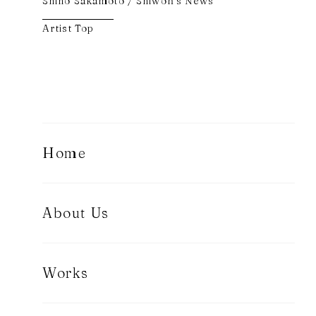
Shiho Sakamoto / Shiwon's News
Artist Top
Home
About Us
Works