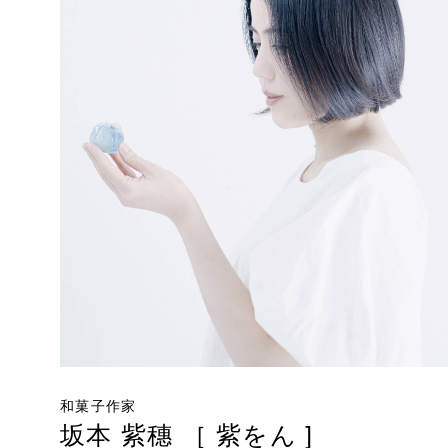
和菓子作家
坂本 紫穗 ［ 紫をん ]